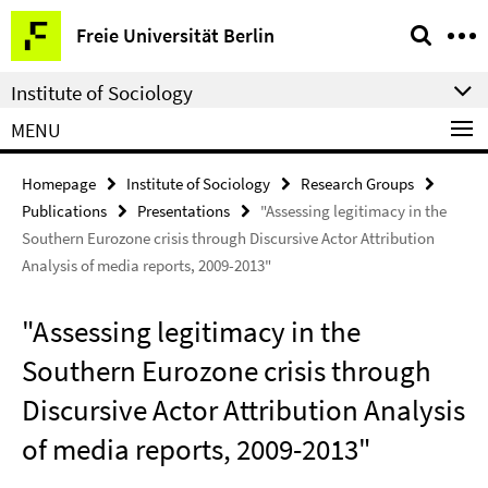
Springe
Service
Freie Universität Berlin
direkt
Navigation
zu
Institute of Sociology
Inhalt
MENU
Homepage
Institute of Sociology
Research Groups
Publications
Presentations
"Assessing legitimacy in the
Southern Eurozone crisis through Discursive Actor Attribution
Analysis of media reports, 2009-2013"
"Assessing legitimacy in the
Southern Eurozone crisis through
Discursive Actor Attribution Analysis
of media reports, 2009-2013"