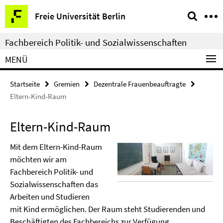
Springe
Service-
Freie Universität Berlin
direkt
Navigation
zu
Fachbereich Politik- und Sozialwissenschaften
Inhalt
MENÜ
Startseite
Gremien
Dezentrale Frauenbeauftragte
Eltern-Kind-Raum
Eltern-Kind-Raum
Mit dem Eltern-Kind-Raum
möchten wir am
Fachbereich Politik- und
Sozialwissenschaften das
Arbeiten und Studieren
mit Kind ermöglichen. Der Raum steht Studierenden und
Beschäftigten des Fachbereichs zur Verfügung.