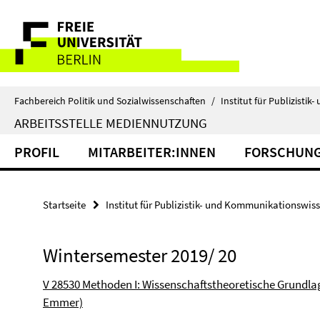
Springe
Service-
direkt
zu
Navigation
Inhalt
Fachbereich Politik und Sozialwissenschaften
/
Institut für Publizist
ARBEITSSTELLE MEDIENNUTZUNG
PROFIL
MITARBEITER:INNEN
FORSCHUN
Startseite
Institut für Publizistik- und Kommunikationswis
Wintersemester 2019/ 20
V 28530 Methoden I: Wissenschaftstheoretische Grundla
Emmer)