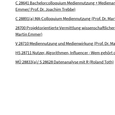
C 28641 Bachelorcolloquium Mediennutzung + Medienana
Emmer/ Prof. Dr. Joachim Trebbe)
C 28891(a) MA-Colloquium Mediennutzung (Prof. Dr. Ma
28700 Projektorientierte Vermittlung wissenschaftliche
Martin Emmer)
V 28710 Mediennutzung und Medienwirkung (Prof. Dr. M
HS 28711 Nutzer, Algorithmen, Influencer - Wem gehört 
MÜ 28833(a)/ S 28628 Datenanalyse mit R (Roland Toth)