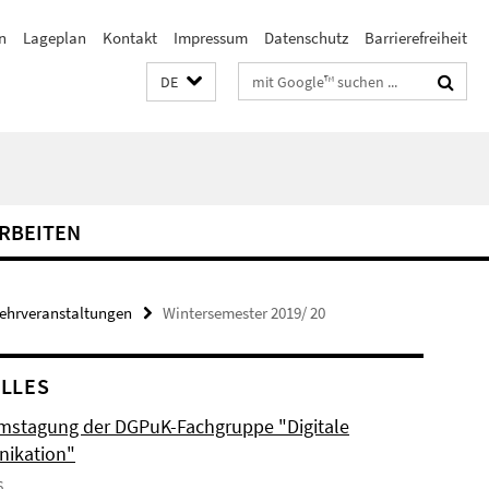
n
Lageplan
Kontakt
Impressum
Datenschutz
Barrierefreiheit
Suchbegriffe
DE
RBEITEN
Lehrveranstaltungen
Wintersemester 2019/ 20
LLES
mstagung der DGPuK-Fachgruppe "Digitale
ikation"
6