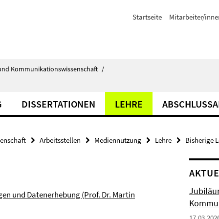
Startseite
Mitarbeiter/inne
ik- und Kommunikationswissenschaft
/
G
DISSERTATIONEN
LEHRE
ABSCHLUSSA
senschaft
Arbeitsstellen
Mediennutzung
Lehre
Bisherige 
AKTUE
Jubiläu
gen und Datenerhebung (Prof. Dr. Martin
Kommun
17.03.202