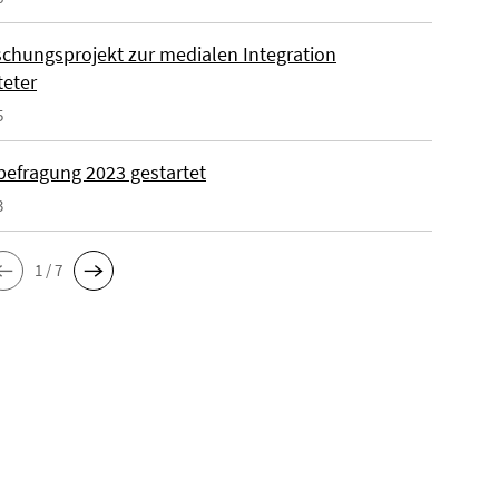
schungsprojekt zur medialen Integration
teter
5
befragung 2023 gestartet
3
1 / 7