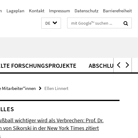
n
Lageplan
Kontakt
Impressum
Datenschutz
Barrierefreiheit
Suchbegriffe
DE
ELTE FORSCHUNGSPROJEKTE
ABSCHLUSSARBEI
 Mitarbeiter*innen
Ellen Linnert
LLES
ball wichtiger wird als Verbrechen: Prof. Dr.
n von Sikorski in der New York Times zitiert
6