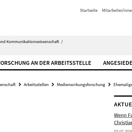
Startseite
Mitarbeiter/inne
ik- und Kommunikationswissenschaft
/
FORSCHUNG AN DER ARBEITSSTELLE
ANGESIED
senschaft
Arbeitsstellen
Medienwirkungsforschung
Ehemalige
AKTUE
Wenn Fuß
Christia
03.07.202