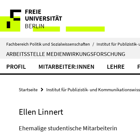
Springe
Service-
direkt
zu
Navigation
Inhalt
Fachbereich Politik und Sozialwissenschaften
/
Institut für Publizist
ARBEITSSTELLE MEDIENWIRKUNGSFORSCHUNG
PROFIL
MITARBEITER:INNEN
LEHRE
Startseite
Institut für Publizistik- und Kommunikationswis
Ellen Linnert
Ehemalige studentische Mitarbeiterin