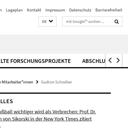
n
Lageplan
Kontakt
Impressum
Datenschutz
Barrierefreiheit
Suchbegriffe
DE
ELTE FORSCHUNGSPROJEKTE
ABSCHLUSSARBEI
 Mitarbeiter*innen
Gudrun Schreiber
LLES
ball wichtiger wird als Verbrechen: Prof. Dr.
n von Sikorski in der New York Times zitiert
6