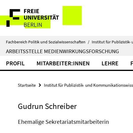
Springe
Service-
direkt
zu
Navigation
Inhalt
Fachbereich Politik und Sozialwissenschaften
/
Institut für Publizist
ARBEITSSTELLE MEDIENWIRKUNGSFORSCHUNG
PROFIL
MITARBEITER:INNEN
LEHRE
Startseite
Institut für Publizistik- und Kommunikationswis
Gudrun Schreiber
Ehemalige Sekretariatsmitarbeiterin