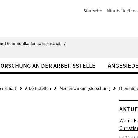
Startseite
Mitarbeiter/inne
ik- und Kommunikationswissenschaft
/
FORSCHUNG AN DER ARBEITSSTELLE
ANGESIED
senschaft
Arbeitsstellen
Medienwirkungsforschung
Ehemalige
AKTUE
Wenn Fuß
Christia
03.07.202