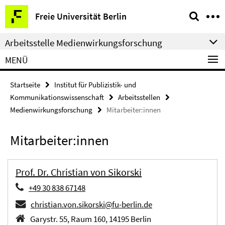
Springe
Service-
Freie Universität Berlin
direkt
Navigation
zu
Arbeitsstelle Medienwirkungsforschung
Inhalt
MENÜ
Startseite
Institut für Publizistik- und
Kommunikationswissenschaft
Arbeitsstellen
Medienwirkungsforschung
Mitarbeiter:innen
Mitarbeiter:innen
Prof. Dr. Christian von Sikorski
+49 30 838 67148
christian.von.sikorski@fu-berlin.de
Garystr. 55, Raum 160, 14195 Berlin