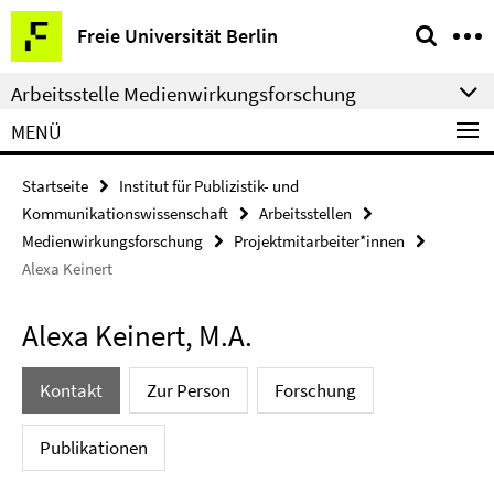
Springe
Service-
Freie Universität Berlin
direkt
Navigation
zu
Arbeitsstelle Medienwirkungsforschung
Inhalt
MENÜ
Startseite
Institut für Publizistik- und
Kommunikationswissenschaft
Arbeitsstellen
Medienwirkungsforschung
Projektmitarbeiter*innen
Alexa Keinert
Alexa Keinert, M.A.
Kontakt
Zur Person
Forschung
Publikationen