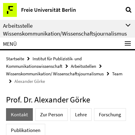
Springe
Service-
Freie Universität Berlin
direkt
Navigation
zu
Arbeitsstelle
Inhalt
Wissenskommunikation/Wissenschaftsjournalismus
MENÜ
Startseite
Institut für Publizistik- und
Kommunikationswissenschaft
Arbeitsstellen
Wissenskommunikation/ Wissenschaftsjournalismus
Team
Alexander Görke
Prof. Dr. Alexander Görke
Kontakt
Zur Person
Lehre
Forschung
Publikationen