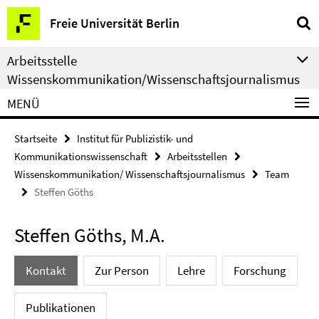
Springe
Service-
Freie Universität Berlin
direkt
Navigation
zu
Arbeitsstelle
Inhalt
Wissenskommunikation/Wissenschaftsjournalismus
MENÜ
Startseite
Institut für Publizistik- und
Kommunikationswissenschaft
Arbeitsstellen
Wissenskommunikation/ Wissenschaftsjournalismus
Team
Steffen Göths
Steffen Göths, M.A.
Kontakt
Zur Person
Lehre
Forschung
Publikationen