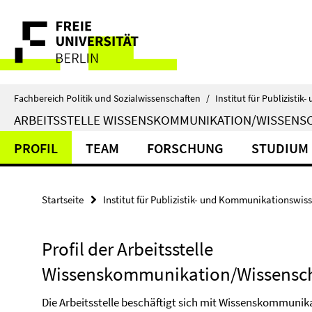
Springe
Service-
direkt
zu
Navigation
Inhalt
Fachbereich Politik und Sozialwissenschaften
/
Institut für Publizist
ARBEITSSTELLE WISSENSKOMMUNIKATION/WISSENS
PROFIL
TEAM
FORSCHUNG
STUDIUM
Startseite
Institut für Publizistik- und Kommunikationswis
Profil der Arbeitsstelle
Wissenskommunikation/Wissensch
Die Arbeitsstelle beschäftigt sich mit Wissenskommuni