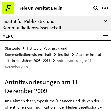
Springe
Service-
Freie Universität Berlin
direkt
Navigation
zu
Institut für Publizistik- und
Inhalt
Kommunikationswissenschaft
MENÜ
Startseite
Institut für Publizistik- und
Kommunikationswissenschaft
Institut
Aus dem Institut
In den Jahren 2008 - 2011
Antrittsvorlesungen 11.
Dezember 2009
Antrittsvorlesungen am 11.
Dezember 2009
Im Rahmen des Symposiums "Chancen und Risiken der
öffentlichen Kommunikation in der Mediengesellschaft –