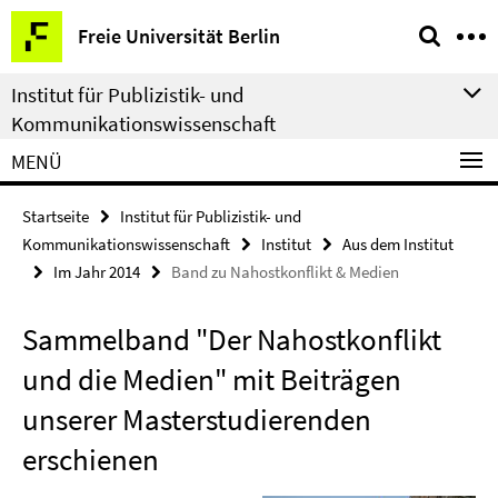
Springe
Service-
Freie Universität Berlin
direkt
Navigation
zu
Institut für Publizistik- und
Inhalt
Kommunikationswissenschaft
MENÜ
Startseite
Institut für Publizistik- und
Kommunikationswissenschaft
Institut
Aus dem Institut
Im Jahr 2014
Band zu Nahostkonflikt & Medien
Sammelband "Der Nahostkonflikt
und die Medien" mit Beiträgen
unserer Masterstudierenden
erschienen