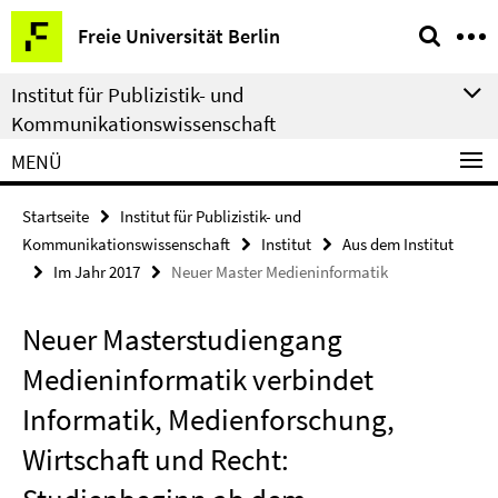
Springe
Service-
Freie Universität Berlin
direkt
Navigation
zu
Institut für Publizistik- und
Inhalt
Kommunikationswissenschaft
MENÜ
Startseite
Institut für Publizistik- und
Kommunikationswissenschaft
Institut
Aus dem Institut
Im Jahr 2017
Neuer Master Medieninformatik
Neuer Masterstudiengang
Medieninformatik verbindet
Informatik, Medienforschung,
Wirtschaft und Recht: