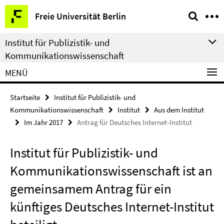
Springe
Service-
Freie Universität Berlin
direkt
Navigation
zu
Institut für Publizistik- und
Inhalt
Kommunikationswissenschaft
MENÜ
Startseite
Institut für Publizistik- und
Kommunikationswissenschaft
Institut
Aus dem Institut
Im Jahr 2017
Antrag für Deutsches Internet-Institut
Institut für Publizistik- und
Kommunikationswissenschaft ist an
gemeinsamem Antrag für ein
künftiges Deutsches Internet-Institut