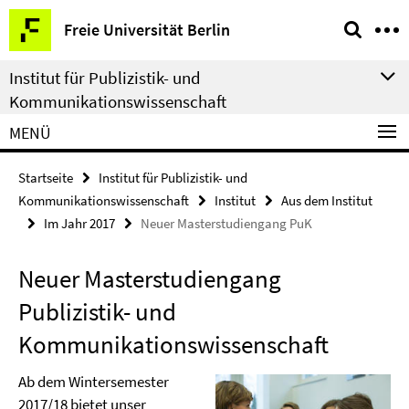
Springe
Service-
Freie Universität Berlin
direkt
Navigation
zu
Institut für Publizistik- und
Inhalt
Kommunikationswissenschaft
MENÜ
Startseite
Institut für Publizistik- und
Kommunikationswissenschaft
Institut
Aus dem Institut
Im Jahr 2017
Neuer Masterstudiengang PuK
Neuer Masterstudiengang
Publizistik- und
Kommunikationswissenschaft
Ab dem Wintersemester
2017/18 bietet unser