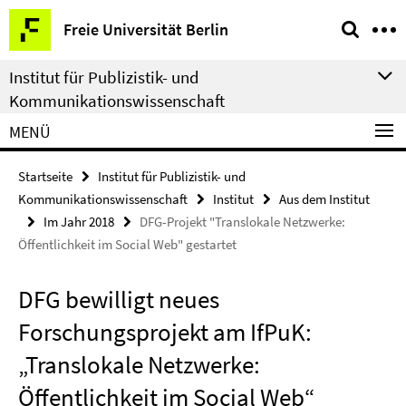
Springe
Service-
Freie Universität Berlin
direkt
Navigation
zu
Institut für Publizistik- und
Inhalt
Kommunikationswissenschaft
MENÜ
Startseite
Institut für Publizistik- und
Kommunikationswissenschaft
Institut
Aus dem Institut
Im Jahr 2018
DFG-Projekt "Translokale Netzwerke:
Öffentlichkeit im Social Web" gestartet
DFG bewilligt neues
Forschungsprojekt am IfPuK:
„Translokale Netzwerke:
Öffentlichkeit im Social Web“