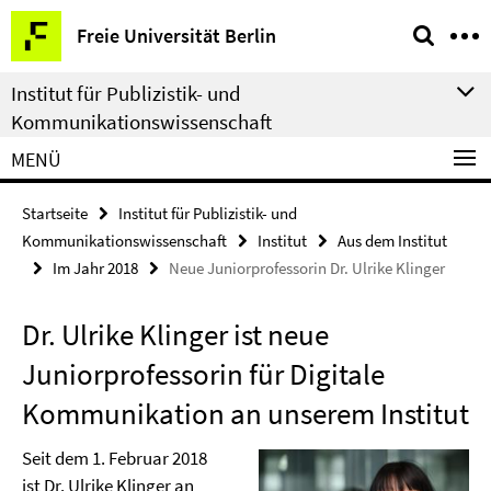
Springe
Service-
Freie Universität Berlin
direkt
Navigation
zu
Institut für Publizistik- und
Inhalt
Kommunikationswissenschaft
MENÜ
Startseite
Institut für Publizistik- und
Kommunikationswissenschaft
Institut
Aus dem Institut
Im Jahr 2018
Neue Juniorprofessorin Dr. Ulrike Klinger
Dr. Ulrike Klinger ist neue
Juniorprofessorin für Digitale
Kommunikation an unserem Institut
Seit dem 1. Februar 2018
ist Dr. Ulrike Klinger an