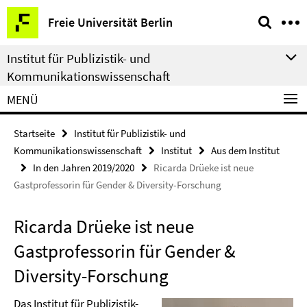
Springe
Service-
Freie Universität Berlin
direkt
Navigation
zu
Institut für Publizistik- und
Inhalt
Kommunikationswissenschaft
MENÜ
Startseite
Institut für Publizistik- und
Kommunikationswissenschaft
Institut
Aus dem Institut
In den Jahren 2019/2020
Ricarda Drüeke ist neue
Gastprofessorin für Gender & Diversity-Forschung
Ricarda Drüeke ist neue
Gastprofessorin für Gender &
Diversity-Forschung
Das Institut für Publizistik-