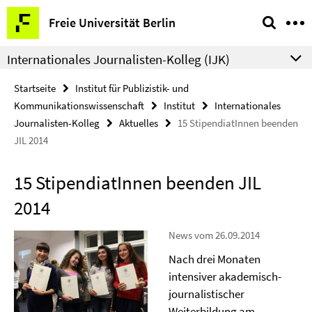
Springe
Service-
Freie Universität Berlin
direkt
Navigation
zu
Internationales Journalisten-Kolleg (IJK)
Inhalt
Startseite
Institut für Publizistik- und
Kommunikationswissenschaft
Institut
Internationales
Journalisten-Kolleg
Aktuelles
15 StipendiatInnen beenden
JIL 2014
15 StipendiatInnen beenden JIL
2014
News vom 26.09.2014
Nach drei Monaten
intensiver akademisch-
journalistischer
Weiterbildung am