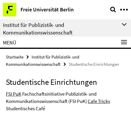
Springe
Service-
Freie Universität Berlin
direkt
Navigation
zu
Institut für Publizistik- und
Inhalt
Kommunikationswissenschaft
MENÜ
Startseite
Institut für Publizistik- und
Kommunikationswissenschaft
Studentische Einrichtungen
Studentische Einrichtungen
FSI PuK
Fachschaftsinitiative Publizistik- und
Kommunikationswissenschaft (FSI PuK)
Cafe Tricky
Studentisches Café