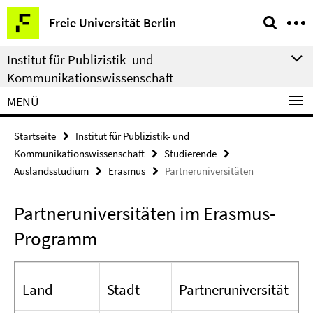
Springe
Service-
Freie Universität Berlin
direkt
Navigation
zu
Institut für Publizistik- und
Inhalt
Kommunikationswissenschaft
MENÜ
Startseite
Institut für Publizistik- und
Kommunikationswissenschaft
Studierende
Auslandsstudium
Erasmus
Partneruniversitäten
Partneruniversitäten im Erasmus-
Programm
Land
Stadt
Partneruniversität