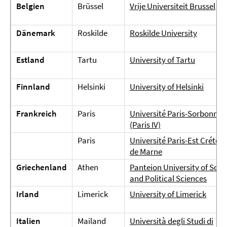
Belgien
Brüssel
Vrije Universiteit Brussel
Dänemark
Roskilde
Roskilde University
Estland
Tartu
University of Tartu
Finnland
Helsinki
University of Helsinki
Frankreich
Paris
Université Paris-Sorbonne
(Paris IV)
Paris
Université Paris-Est Créteil 
de Marne
Griechenland
Athen
Panteion University of Soci
and Political Sciences
Irland
Limerick
University of Limerick
Italien
Mailand
Università degli Studi di