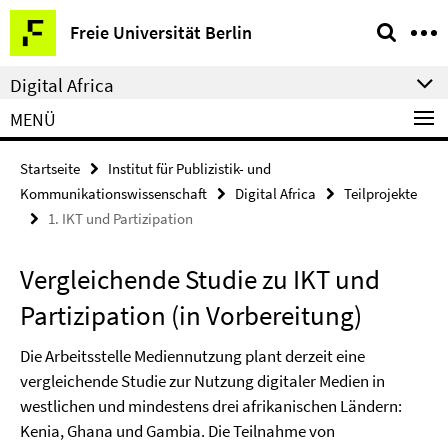
Springe
Service-
Freie Universität Berlin
direkt
Navigation
zu
Digital Africa
Inhalt
MENÜ
Startseite
Institut für Publizistik- und
Kommunikationswissenschaft
Digital Africa
Teilprojekte
1. IKT und Partizipation
Vergleichende Studie zu IKT und
Partizipation (in Vorbereitung)
Die Arbeitsstelle Mediennutzung plant derzeit eine
vergleichende Studie zur Nutzung digitaler Medien in
westlichen und mindestens drei afrikanischen Ländern:
Kenia, Ghana und Gambia. Die Teilnahme von