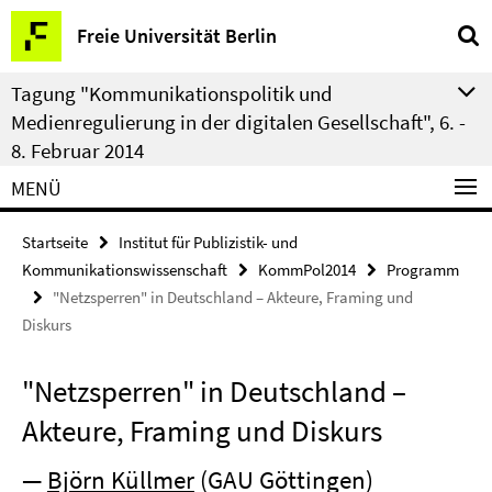
Springe
Service-
Freie Universität Berlin
direkt
Navigation
zu
Tagung "Kommunikationspolitik und
Inhalt
Medienregulierung in der digitalen Gesellschaft", 6. -
8. Februar 2014
MENÜ
Startseite
Institut für Publizistik- und
Kommunikationswissenschaft
KommPol2014
Programm
"Netzsperren" in Deutschland – Akteure, Framing und
Diskurs
"Netzsperren" in Deutschland –
Akteure, Framing und Diskurs
—
Björn Küllmer
(GAU Göttingen)