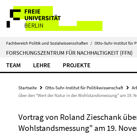
Springe
Service-
direkt
zu
Navigation
Inhalt
Fachbereich Politik und Sozialwissenschaften
/
Otto-Suhr-Institut für P
FORSCHUNGSZENTRUM FÜR NACHHALTIGKEIT (FFN)
TEAM
LEHRE
PROJEKTE
Startseite
Otto-Suhr-Institut für Politikwissenschaft
Ar
über den "Wert der Natur in der Wohlstandsmessung" am 19. 
Vortrag von Roland Zieschank über
Wohlstandsmessung" am 19. Nove