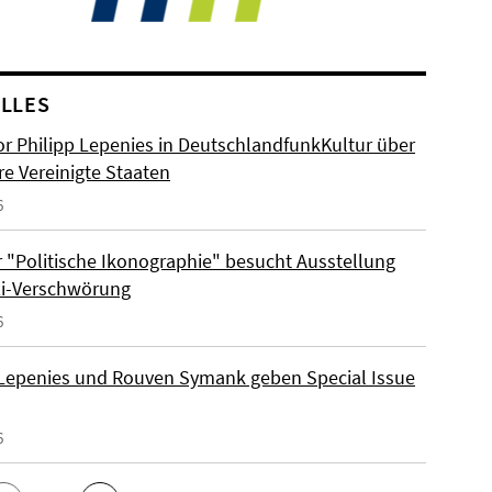
LLES
or Philipp Lepenies in DeutschlandfunkKultur über
re Vereinigte Staaten
6
 "Politische Ikonographie" besucht Ausstellung
zi-Verschwörung
6
 Lepenies und Rouven Symank geben Special Issue
6