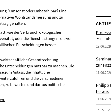
gung "Umsonst oder Unbezahlbar? Eine
alternativer Wohlstandsmessung und zu
AKTUE
rtrag gehalten.
tatt, wie der Verbrauch ökologischer
Profess
rsität, oder die Dienstleistungen, die von
250 Jah
litischen Entscheidungen besser
29.06.202
Seminar
olkswirtschaftliche Gesamtrechnung
zur Paz
sche Entscheidungen nutzbar zu machen. Die
e zum Anlass, die inhaltliche
11.06.202
eiterzuführen und die verschiedenen
n, zu bewerten und daraus politische
Philipp
heraus
11.06.202
en.