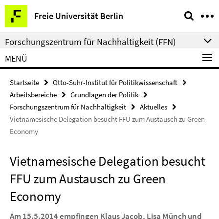
Springe
Service-
Freie Universität Berlin
direkt
Navigation
zu
Forschungszentrum für Nachhaltigkeit (FFN)
Inhalt
MENÜ
Startseite
Otto-Suhr-Institut für Politikwissenschaft
Arbeitsbereiche
Grundlagen der Politik
Forschungszentrum für Nachhaltigkeit
Aktuelles
Vietnamesische Delegation besucht FFU zum Austausch zu Green
Economy
Vietnamesische Delegation besucht
FFU zum Austausch zu Green
Economy
Am 15.5.2014 empfingen Klaus Jacob, Lisa Münch und