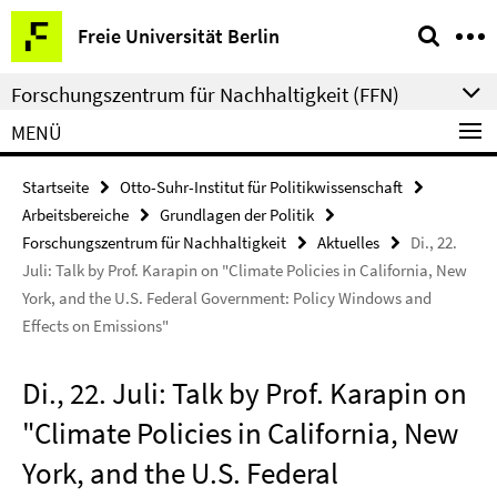
Springe
Service-
Freie Universität Berlin
direkt
Navigation
zu
Forschungszentrum für Nachhaltigkeit (FFN)
Inhalt
MENÜ
Startseite
Otto-Suhr-Institut für Politikwissenschaft
Arbeitsbereiche
Grundlagen der Politik
Forschungszentrum für Nachhaltigkeit
Aktuelles
Di., 22.
Juli: Talk by Prof. Karapin on "Climate Policies in California, New
York, and the U.S. Federal Government: Policy Windows and
Effects on Emissions"
Di., 22. Juli: Talk by Prof. Karapin on
"Climate Policies in California, New
York, and the U.S. Federal