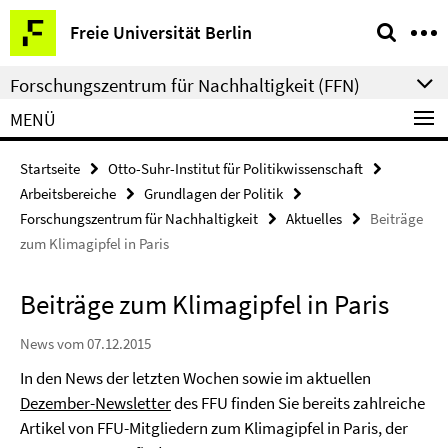
Springe
Service-
Freie Universität Berlin
direkt
Navigation
zu
Forschungszentrum für Nachhaltigkeit (FFN)
Inhalt
MENÜ
Startseite
Otto-Suhr-Institut für Politikwissenschaft
Arbeitsbereiche
Grundlagen der Politik
Forschungszentrum für Nachhaltigkeit
Aktuelles
Beiträge
zum Klimagipfel in Paris
Beiträge zum Klimagipfel in Paris
News vom 07.12.2015
In den News der letzten Wochen sowie im aktuellen
Dezember-Newsletter
des FFU finden Sie bereits zahlreiche
Artikel von FFU-Mitgliedern zum Klimagipfel in Paris, der