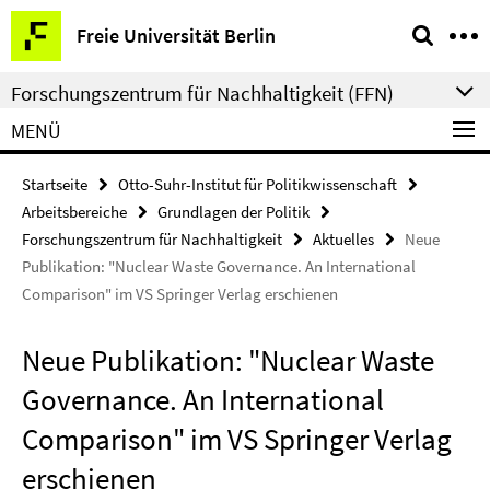
Springe
Service-
Freie Universität Berlin
direkt
Navigation
zu
Forschungszentrum für Nachhaltigkeit (FFN)
Inhalt
MENÜ
Startseite
Otto-Suhr-Institut für Politikwissenschaft
Arbeitsbereiche
Grundlagen der Politik
Forschungszentrum für Nachhaltigkeit
Aktuelles
Neue
Publikation: "Nuclear Waste Governance. An International
Comparison" im VS Springer Verlag erschienen
Neue Publikation: "Nuclear Waste
Governance. An International
Comparison" im VS Springer Verlag
erschienen