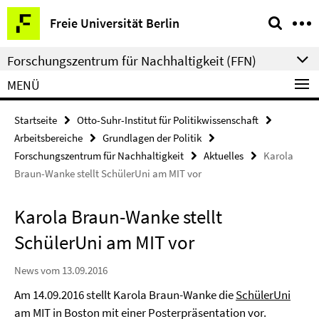
Springe
Service-
Freie Universität Berlin
direkt
Navigation
zu
Forschungszentrum für Nachhaltigkeit (FFN)
Inhalt
MENÜ
Startseite
Otto-Suhr-Institut für Politikwissenschaft
Arbeitsbereiche
Grundlagen der Politik
Forschungszentrum für Nachhaltigkeit
Aktuelles
Karola
Braun-Wanke stellt SchülerUni am MIT vor
Karola Braun-Wanke stellt
SchülerUni am MIT vor
News vom 13.09.2016
Am 14.09.2016 stellt Karola Braun-Wanke die
SchülerUni
am MIT in Boston mit einer Posterpräsentation vor.