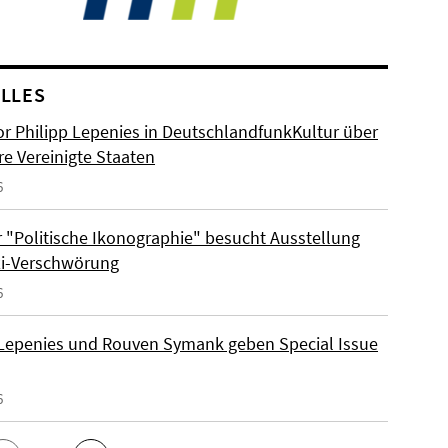
LLES
or Philipp Lepenies in DeutschlandfunkKultur über
re Vereinigte Staaten
6
 "Politische Ikonographie" besucht Ausstellung
zi-Verschwörung
6
 Lepenies und Rouven Symank geben Special Issue
6