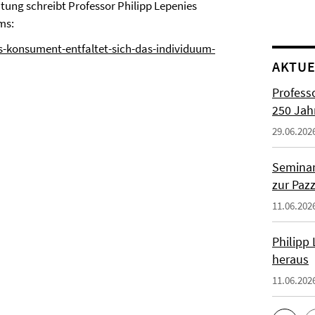
tung schreibt Professor Philipp Lepenies
ms:
ls-konsument-entfaltet-sich-das-individuum-
AKTUE
Profess
250 Jah
29.06.202
Seminar
zur Paz
11.06.202
Philipp
heraus
11.06.202