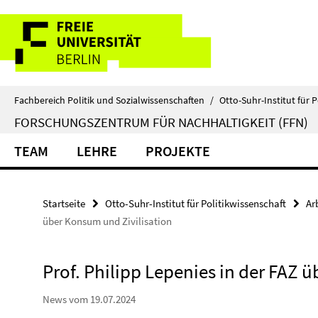
Springe
Service-
direkt
zu
Navigation
Inhalt
Fachbereich Politik und Sozialwissenschaften
/
Otto-Suhr-Institut für P
FORSCHUNGSZENTRUM FÜR NACHHALTIGKEIT (FFN)
TEAM
LEHRE
PROJEKTE
Startseite
Otto-Suhr-Institut für Politikwissenschaft
Ar
über Konsum und Zivilisation
Prof. Philipp Lepenies in der FAZ 
News vom 19.07.2024