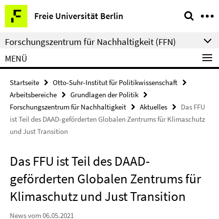
Springe
Service-
Freie Universität Berlin
direkt
Navigation
zu
Forschungszentrum für Nachhaltigkeit (FFN)
Inhalt
MENÜ
Startseite
Otto-Suhr-Institut für Politikwissenschaft
Arbeitsbereiche
Grundlagen der Politik
Forschungszentrum für Nachhaltigkeit
Aktuelles
Das FFU
ist Teil des DAAD-geförderten Globalen Zentrums für Klimaschutz
und Just Transition
Das FFU ist Teil des DAAD-
geförderten Globalen Zentrums für
Klimaschutz und Just Transition
News vom 06.05.2021