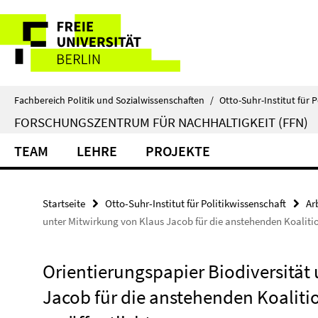
Springe
Service-
direkt
zu
Navigation
Inhalt
Fachbereich Politik und Sozialwissenschaften
/
Otto-Suhr-Institut für P
FORSCHUNGSZENTRUM FÜR NACHHALTIGKEIT (FFN)
TEAM
LEHRE
PROJEKTE
Startseite
Otto-Suhr-Institut für Politikwissenschaft
Ar
unter Mitwirkung von Klaus Jacob für die anstehenden Koaliti
Orientierungspapier Biodiversität
Jacob für die anstehenden Koalit