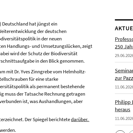
) Deutschland hat jüngst ein
AKTUE
 Weiterentwicklung der deutschen
diversitätspolitik in der neuen
Profess
rößten Handlungs- und Umsetzungslücken, zeigt
250 Jah
bei wird der Schutz der Biodiversität
29.06.202
rschnittsaufgabe in den Blick genommen.
Seminar
sam mit Dr. Yves Zinngrebe vom Helmholtz-
zur Paz
ellschrauben für eine starke
iversitätspolitik als permanent bestehende
11.06.202
tig muss der Tatsache Rechnung getragen
 verbunden ist, was Aushandlungen, aber
Philipp
heraus
11.06.202
erzeichnet. Der Spiegel berichtete
darüber.
 werden.