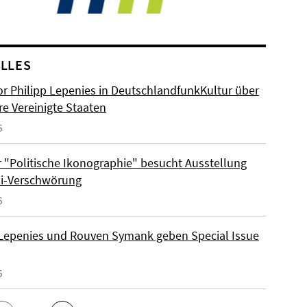
LLES
or Philipp Lepenies in DeutschlandfunkKultur über
re Vereinigte Staaten
6
 "Politische Ikonographie" besucht Ausstellung
zi-Verschwörung
6
 Lepenies und Rouven Symank geben Special Issue
6