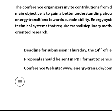
The conference organizers invite contributions from d
main objective is to gain a better understanding abou
energy transitions towards sustainability. Energy sy
technical systems that require transdisicplinary meth
oriented research.
th
Deadline for submission: Thursday, the 14
of F
Proposals should be sent in PDF format to:
jens.
Conference Website:
www.energy-trans.de/con