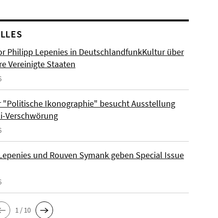
LLES
or Philipp Lepenies in DeutschlandfunkKultur über
re Vereinigte Staaten
6
 "Politische Ikonographie" besucht Ausstellung
zi-Verschwörung
6
 Lepenies und Rouven Symank geben Special Issue
6
1 / 10