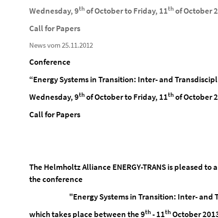
th
th
Wednesday, 9
of October to Friday, 11
of October 
Call for Papers
News vom 25.11.2012
Conference
“Energy Systems in Transition: Inter- and Transdiscip
th
th
Wednesday, 9
of October to Friday, 11
of October 
Call for Papers
The Helmholtz Alliance ENERGY-TRANS is pleased to ann
the conference
"Energy Systems in Transition: Inter- and 
th
th
which takes place between the 9
- 11
October 2013