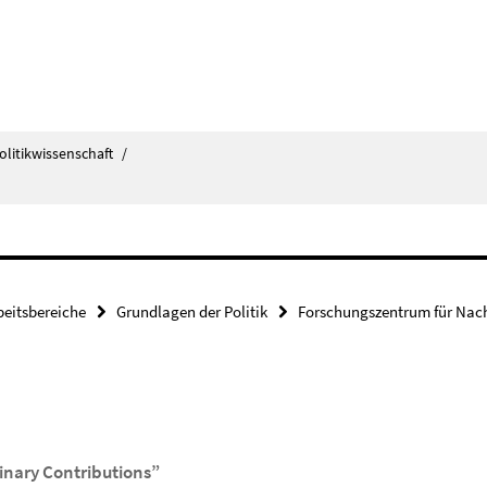
olitikwissenschaft
/
beitsbereiche
Grundlagen der Politik
Forschungszentrum für Nach
linary Contributions”