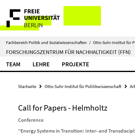
Springe
Service-
direkt
zu
Navigation
Inhalt
Fachbereich Politik und Sozialwissenschaften
/
Otto-Suhr-Institut für P
FORSCHUNGSZENTRUM FÜR NACHHALTIGKEIT (FFN)
TEAM
LEHRE
PROJEKTE
Startseite
Otto-Suhr-Institut für Politikwissenschaft
Ar
Call for Papers - Helmholtz
Conference
“Energy Systems in Transition: Inter- and Transdiscip