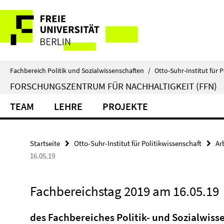
Springe
Service-
direkt
zu
Navigation
Inhalt
Fachbereich Politik und Sozialwissenschaften
/
Otto-Suhr-Institut für P
FORSCHUNGSZENTRUM FÜR NACHHALTIGKEIT (FFN)
TEAM
LEHRE
PROJEKTE
Startseite
Otto-Suhr-Institut für Politikwissenschaft
Ar
16.05.19
Fachbereichstag 2019 am 16.05.19
des Fachbereiches Politik- und Sozialwis