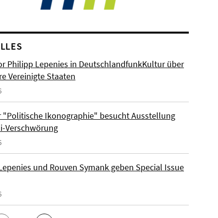
LLES
or Philipp Lepenies in DeutschlandfunkKultur über
re Vereinigte Staaten
6
 "Politische Ikonographie" besucht Ausstellung
zi-Verschwörung
6
 Lepenies und Rouven Symank geben Special Issue
6