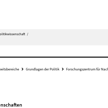
olitikwissenschaft
/
beitsbereiche
Grundlagen der Politik
Forschungszentrum für Nach
senschaften