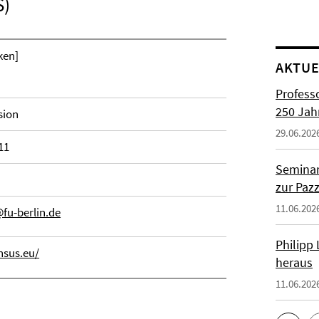
S)
ken]
AKTUE
Profess
250 Jah
sion
29.06.202
11
Seminar
zur Paz
11.06.202
fu-berlin.de
Philipp
sus.eu/
heraus
11.06.202