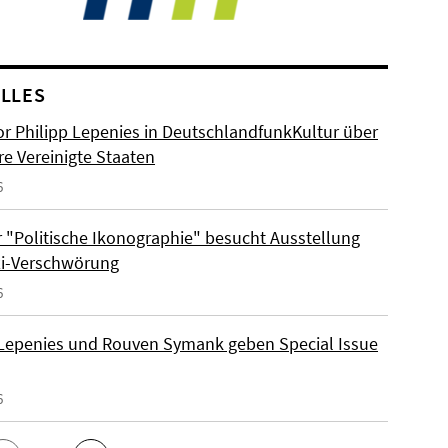
LLES
or Philipp Lepenies in DeutschlandfunkKultur über
re Vereinigte Staaten
6
 "Politische Ikonographie" besucht Ausstellung
zi-Verschwörung
6
 Lepenies und Rouven Symank geben Special Issue
6