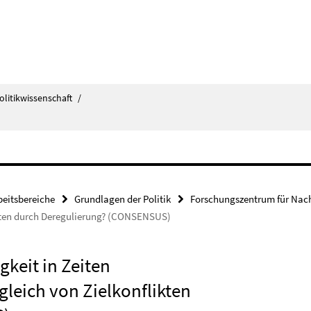
olitikwissenschaft
/
beitsbereiche
Grundlagen der Politik
Forschungszentrum für Nach
ikten durch Deregulierung? (CONSENSUS)
keit in Zeiten
leich von Zielkonflikten