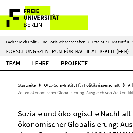
Springe
Service-
direkt
zu
Navigation
Inhalt
Fachbereich Politik und Sozialwissenschaften
/
Otto-Suhr-Institut für P
FORSCHUNGSZENTRUM FÜR NACHHALTIGKEIT (FFN)
TEAM
LEHRE
PROJEKTE
Startseite
Otto-Suhr-Institut für Politikwissenschaft
Ar
Zeiten ökonomischer Globalisierung: Ausgleich von Zielkonfl
Soziale und ökologische Nachhaltig
ökonomischer Globalisierung: Ausg