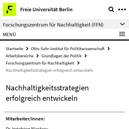
Springe
Service-
Freie Universität Berlin
direkt
Navigation
zu
Forschungszentrum für Nachhaltigkeit (FFN)
Inhalt
MENÜ
Startseite
Otto-Suhr-Institut für Politikwissenschaft
Arbeitsbereiche
Grundlagen der Politik
Forschungszentrum für Nachhaltigkeit
Nachhaltigkeitsstrategien erfolgreich entwickeln
Nachhaltigkeitsstrategien
erfolgreich entwickeln
Mitarbeiter/innen:
Dr. Ingeborg Niestroy