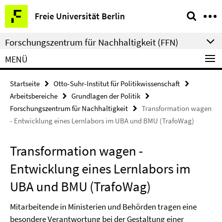
Springe
Service-
Freie Universität Berlin
direkt
Navigation
zu
Forschungszentrum für Nachhaltigkeit (FFN)
Inhalt
MENÜ
Startseite
Otto-Suhr-Institut für Politikwissenschaft
Arbeitsbereiche
Grundlagen der Politik
Forschungszentrum für Nachhaltigkeit
Transformation wagen
- Entwicklung eines Lernlabors im UBA und BMU (TrafoWag)
Transformation wagen -
Entwicklung eines Lernlabors im
UBA und BMU (TrafoWag)
Mitarbeitende in Ministerien und Behörden tragen eine
besondere Verantwortung bei der Gestaltung einer