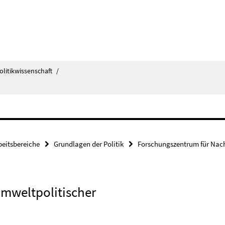
olitikwissenschaft
/
beitsbereiche
Grundlagen der Politik
Forschungszentrum für Nach
umweltpolitischer