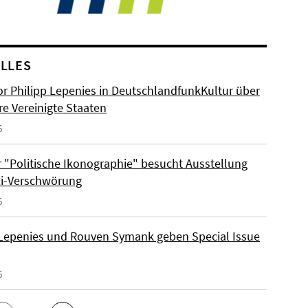
LLES
or Philipp Lepenies in DeutschlandfunkKultur über
re Vereinigte Staaten
6
 "Politische Ikonographie" besucht Ausstellung
zi-Verschwörung
6
 Lepenies und Rouven Symank geben Special Issue
6