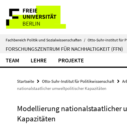
Springe
Service-
direkt
zu
Navigation
Inhalt
Fachbereich Politik und Sozialwissenschaften
/
Otto-Suhr-Institut für P
FORSCHUNGSZENTRUM FÜR NACHHALTIGKEIT (FFN)
TEAM
LEHRE
PROJEKTE
Startseite
Otto-Suhr-Institut für Politikwissenschaft
Ar
nationalstaatlicher umweltpolitischer Kapazitäten
Modellierung nationalstaatlicher 
Kapazitäten