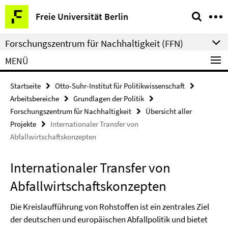
Springe
Service-
Freie Universität Berlin
direkt
Navigation
zu
Forschungszentrum für Nachhaltigkeit (FFN)
Inhalt
MENÜ
Startseite
Otto-Suhr-Institut für Politikwissenschaft
Arbeitsbereiche
Grundlagen der Politik
Forschungszentrum für Nachhaltigkeit
Übersicht aller
Projekte
Internationaler Transfer von
Abfallwirtschaftskonzepten
Internationaler Transfer von
Abfallwirtschaftskonzepten
Die Kreislaufführung von Rohstoffen ist ein zentrales Ziel
der deutschen und europäischen Abfallpolitik und bietet