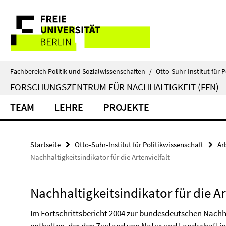
Springe
Service-
direkt
zu
Navigation
Inhalt
Fachbereich Politik und Sozialwissenschaften
/
Otto-Suhr-Institut für P
FORSCHUNGSZENTRUM FÜR NACHHALTIGKEIT (FFN)
TEAM
LEHRE
PROJEKTE
Startseite
Otto-Suhr-Institut für Politikwissenschaft
Ar
Nachhaltigkeitsindikator für die Artenvielfalt
Nachhaltigkeitsindikator für die Ar
Im Fortschrittsbericht 2004 zur bundesdeutschen Nachhal