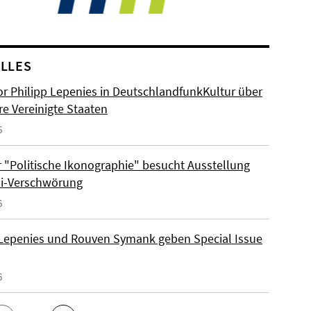
LLES
or Philipp Lepenies in DeutschlandfunkKultur über
re Vereinigte Staaten
6
 "Politische Ikonographie" besucht Ausstellung
zi-Verschwörung
6
 Lepenies und Rouven Symank geben Special Issue
6