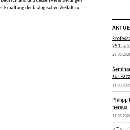
in Deutschland und dessen Veränderungen
 Erhaltung der biologi­schen Vielfalt zu
AKTUE
Profess
250 Jah
29.06.202
Seminar
zur Paz
11.06.202
Philipp
heraus
11.06.202