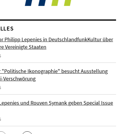
LLES
or Philipp Lepenies in DeutschlandfunkKultur über
re Vereinigte Staaten
6
 "Politische Ikonographie" besucht Ausstellung
zi-Verschwörung
6
 Lepenies und Rouven Symank geben Special Issue
6