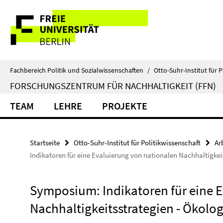
Springe
Service-
direkt
zu
Navigation
Inhalt
Fachbereich Politik und Sozialwissenschaften
/
Otto-Suhr-Institut für P
FORSCHUNGSZENTRUM FÜR NACHHALTIGKEIT (FFN)
TEAM
LEHRE
PROJEKTE
Startseite
Otto-Suhr-Institut für Politikwissenschaft
Ar
Indikatoren für eine Evaluierung von nationalen Nachhaltigke
Symposium: Indikatoren für eine 
Nachhaltigkeitsstrategien - Ökolo