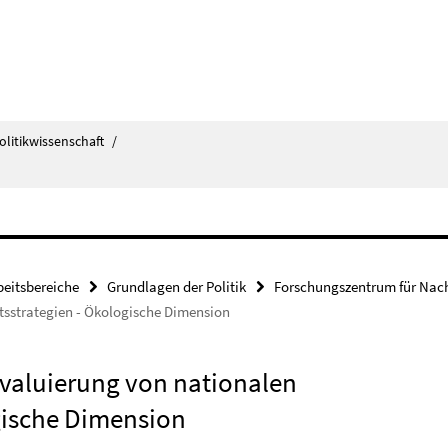
olitikwissenschaft
/
beitsbereiche
Grundlagen der Politik
Forschungszentrum für Nach
itsstrategien - Ökologische Dimension
Evaluierung von nationalen
gische Dimension