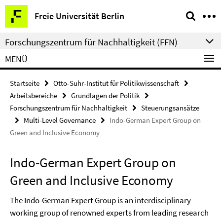
Springe
Service-
Freie Universität Berlin
direkt
Navigation
zu
Forschungszentrum für Nachhaltigkeit (FFN)
Inhalt
MENÜ
Startseite
Otto-Suhr-Institut für Politikwissenschaft
Arbeitsbereiche
Grundlagen der Politik
Forschungszentrum für Nachhaltigkeit
Steuerungsansätze
Multi-Level Governance
Indo-German Expert Group on
Green and Inclusive Economy
Indo-German Expert Group on
Green and Inclusive Economy
The Indo-German Expert Group is an interdisciplinary
working group of renowned experts from leading research