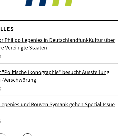
LLES
or Philipp Lepenies in DeutschlandfunkKultur über
re Vereinigte Staaten
6
 "Politische Ikonographie" besucht Ausstellung
zi-Verschwörung
6
 Lepenies und Rouven Symank geben Special Issue
6