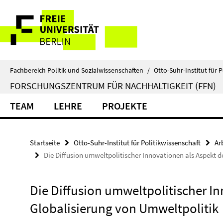
Springe
Service-
direkt
zu
Navigation
Inhalt
Fachbereich Politik und Sozialwissenschaften
/
Otto-Suhr-Institut für P
FORSCHUNGSZENTRUM FÜR NACHHALTIGKEIT (FFN)
TEAM
LEHRE
PROJEKTE
Startseite
Otto-Suhr-Institut für Politikwissenschaft
Ar
Die Diffusion umweltpolitischer Innovationen als Aspekt d
Die Diffusion umweltpolitischer In
Globalisierung von Umweltpolitik