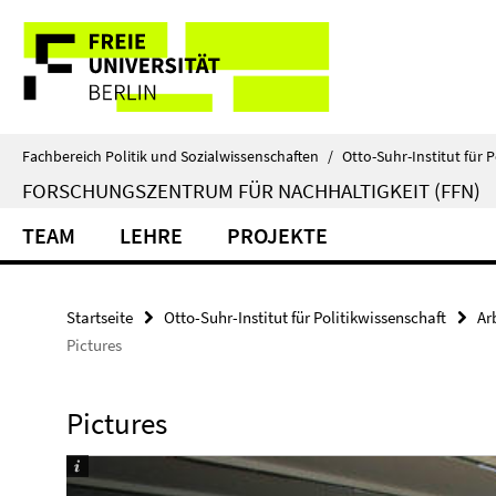
Springe
Service-
direkt
zu
Navigation
Inhalt
Fachbereich Politik und Sozialwissenschaften
/
Otto-Suhr-Institut für P
FORSCHUNGSZENTRUM FÜR NACHHALTIGKEIT (FFN)
TEAM
LEHRE
PROJEKTE
Startseite
Otto-Suhr-Institut für Politikwissenschaft
Ar
Pictures
Pictures