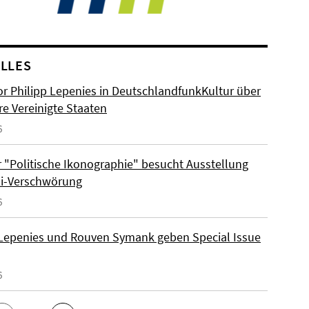
LLES
or Philipp Lepenies in DeutschlandfunkKultur über
re Vereinigte Staaten
6
 "Politische Ikonographie" besucht Ausstellung
zi-Verschwörung
6
 Lepenies und Rouven Symank geben Special Issue
6