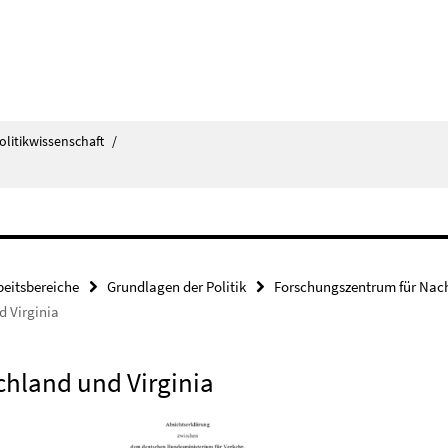
olitikwissenschaft
/
beitsbereiche
Grundlagen der Politik
Forschungszentrum für Nach
d Virginia
chland und Virginia