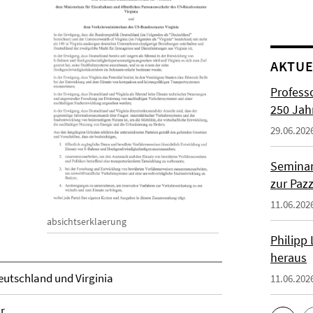
AKTUE
Profess
250 Jah
29.06.202
Seminar
zur Paz
11.06.202
absichtserklaerung
Philipp
heraus
eutschland und Virginia
11.06.202
r