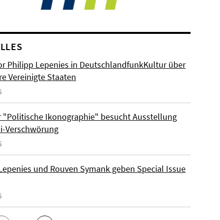
LLES
or Philipp Lepenies in DeutschlandfunkKultur über
re Vereinigte Staaten
6
 "Politische Ikonographie" besucht Ausstellung
zi-Verschwörung
6
 Lepenies und Rouven Symank geben Special Issue
6