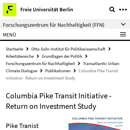
Springe
Service-
Freie Universität Berlin
direkt
Navigation
zu
Forschungszentrum für Nachhaltigkeit (FFN)
Inhalt
MENÜ
Startseite
Otto-Suhr-Institut für Politikwissenschaft
Arbeitsbereiche
Grundlagen der Politik
Forschungszentrum für Nachhaltigkeit
Transatlantic Urban
Climate Dialogue
Publikationen
Columbia Pike Transit
Initiative - Return on Investment Study
Columbia Pike Transit Initiative -
Return on Investment Study
Pike Tranist