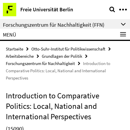
Springe
Service-
Freie Universität Berlin
direkt
Navigation
zu
Forschungszentrum für Nachhaltigkeit (FFN)
Inhalt
MENÜ
Startseite
Otto-Suhr-Institut für Politikwissenschaft
Arbeitsbereiche
Grundlagen der Politik
Forschungszentrum für Nachhaltigkeit
Introduction to
Comparative Politics: Local, National and International
Perspectives
Introduction to Comparative
Politics: Local, National and
International Perspectives
(15090)