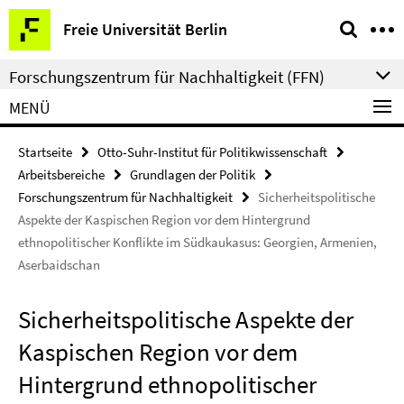
Springe
Service-
Freie Universität Berlin
direkt
Navigation
zu
Forschungszentrum für Nachhaltigkeit (FFN)
Inhalt
MENÜ
Startseite
Otto-Suhr-Institut für Politikwissenschaft
Arbeitsbereiche
Grundlagen der Politik
Forschungszentrum für Nachhaltigkeit
Sicherheitspolitische
Aspekte der Kaspischen Region vor dem Hintergrund
ethnopolitischer Konflikte im Südkaukasus: Georgien, Armenien,
Aserbaidschan
Sicherheitspolitische Aspekte der
Kaspischen Region vor dem
Hintergrund ethnopolitischer