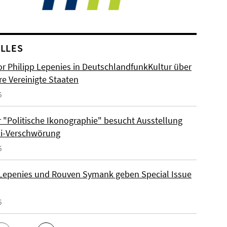
LLES
or Philipp Lepenies in DeutschlandfunkKultur über
re Vereinigte Staaten
6
 "Politische Ikonographie" besucht Ausstellung
zi-Verschwörung
6
 Lepenies und Rouven Symank geben Special Issue
6