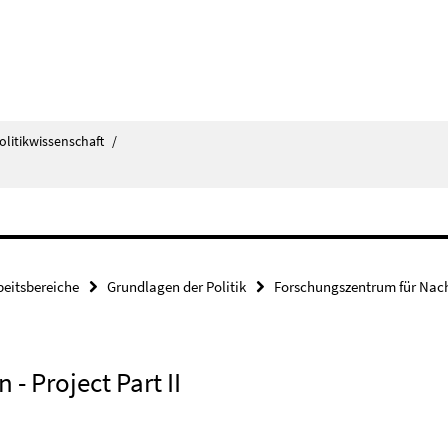
olitikwissenschaft
/
beitsbereiche
Grundlagen der Politik
Forschungszentrum für Nach
- Project Part II