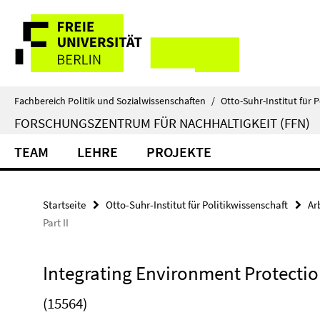
Springe
Service-
direkt
zu
Navigation
Inhalt
Fachbereich Politik und Sozialwissenschaften
/
Otto-Suhr-Institut für P
FORSCHUNGSZENTRUM FÜR NACHHALTIGKEIT (FFN)
TEAM
LEHRE
PROJEKTE
Startseite
Otto-Suhr-Institut für Politikwissenschaft
Ar
Part II
Integrating Environment Protection 
(15564)