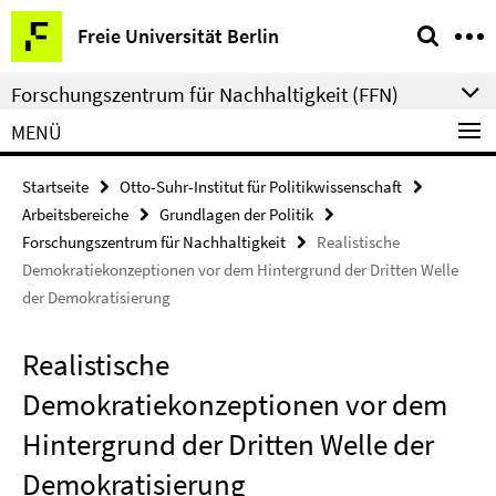
Springe
Service-
Freie Universität Berlin
direkt
Navigation
zu
Forschungszentrum für Nachhaltigkeit (FFN)
Inhalt
MENÜ
Startseite
Otto-Suhr-Institut für Politikwissenschaft
Arbeitsbereiche
Grundlagen der Politik
Forschungszentrum für Nachhaltigkeit
Realistische
Demokratiekonzeptionen vor dem Hintergrund der Dritten Welle
der Demokratisierung
Realistische
Demokratiekonzeptionen vor dem
Hintergrund der Dritten Welle der
Demokratisierung